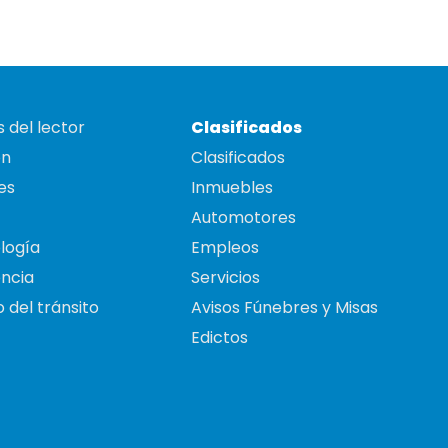
 del lector
Clasificados
on
Clasificados
es
Inmuebles
Automotores
logía
Empleos
ncia
Servicios
 del tránsito
Avisos Fúnebres y Misas
Edictos