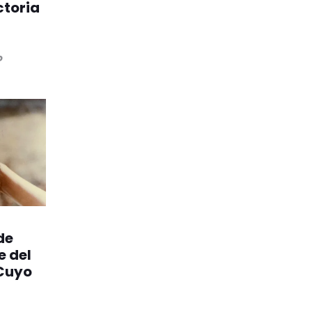
ctoria
o
de
e del
 Cuyo