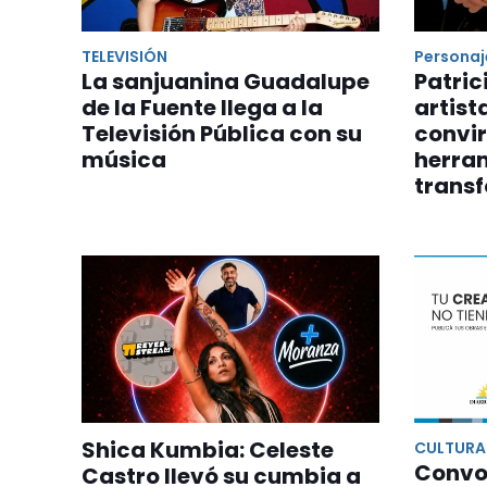
TELEVISIÓN
Personaj
La sanjuanina Guadalupe
Patric
de la Fuente llega a la
artist
Televisión Pública con su
convir
música
herra
trans
Shica Kumbia: Celeste
CULTURA
Convo
Castro llevó su cumbia a