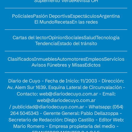
Suplemento Verde
Revista OH
Policiales
Pasión Deportiva
Espectáculos
Argentina
El Mundo
Recetas
En las redes
Cartas del lector
Opinion
Sociales
Salud
Tecnología
Tendencia
Estado del tránsito
Clasificados
Inmuebles
Automotores
Empleos
Servicios
Avisos Fúnebres y Misas
Edictos
Diario de Cuyo - Fecha de Inicio: 11/2003 - Dirección:
Av. Alem Sur 1639. Esquina Lateral de Circunvalación -
Contacto:
web@diariodecuyo.com.ar
- Email:
web@diariodecuyo.com.ar
/
publicidad@diariodecuyo.com.ar
-
Whatsapp: (054)
264 5045343 - Gerente General: Pablo Dellazoppa -
Secretario de Redacción: Diego Castillo - Editor Web:
Mario Romero - Empresa propietaria del medio -