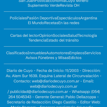
San Juan
Política
Economía
Cuyo Minero
Suplemento Verde
Revista OH
Policiales
Pasión Deportiva
Espectáculos
Argentina
El Mundo
Recetas
En las redes
Cartas del lector
Opinion
Sociales
Salud
Tecnología
Tendencia
Estado del tránsito
Clasificados
Inmuebles
Automotores
Empleos
Servicios
Avisos Fúnebres y Misas
Edictos
Diario de Cuyo - Fecha de Inicio: 11/2003 - Dirección:
Av. Alem Sur 1639. Esquina Lateral de Circunvalación -
Contacto:
web@diariodecuyo.com.ar
- Email:
web@diariodecuyo.com.ar
/
publicidad@diariodecuyo.com.ar
-
Whatsapp: (054)
264 5045343 - Gerente General: Pablo Dellazoppa -
Secretario de Redacción: Diego Castillo - Editor Web: