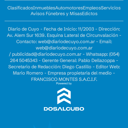
Clasificados
Inmuebles
Automotores
Empleos
Servicios
Avisos Fúnebres y Misas
Edictos
Diario de Cuyo - Fecha de Inicio: 11/2003 - Dirección:
Av. Alem Sur 1639. Esquina Lateral de Circunvalación -
Contacto:
web@diariodecuyo.com.ar
- Email:
web@diariodecuyo.com.ar
/
publicidad@diariodecuyo.com.ar
-
Whatsapp: (054)
264 5045343 - Gerente General: Pablo Dellazoppa -
Secretario de Redacción: Diego Castillo - Editor Web:
Mario Romero - Empresa propietaria del medio -
FRANCISCO MONTES S.A.C.I.F.