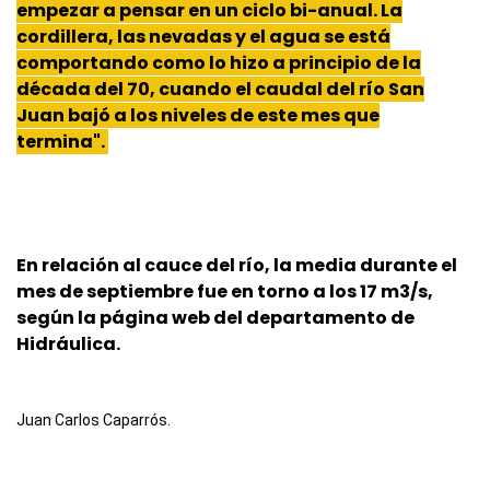
empezar a pensar en un ciclo bi-anual. La
cordillera, las nevadas y el agua se está
comportando como lo hizo a principio de la
década del 70, cuando el caudal del río San
Juan bajó a los niveles de este mes que
termina".
En relación al cauce del río, la media durante el
mes de septiembre fue en torno a los 17 m3/s,
según la página web del departamento de
Hidráulica.
Juan Carlos Caparrós.