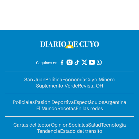
Seguinos en:
San Juan
Política
Economía
Cuyo Minero
Suplemento Verde
Revista OH
Policiales
Pasión Deportiva
Espectáculos
Argentina
El Mundo
Recetas
En las redes
Cartas del lector
Opinion
Sociales
Salud
Tecnología
Tendencia
Estado del tránsito