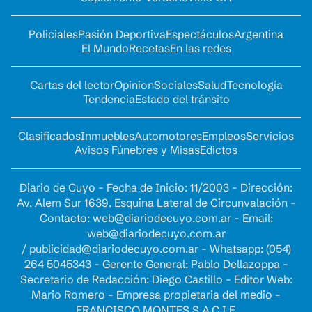
Policiales
Pasión Deportiva
Espectáculos
Argentina
El Mundo
Recetas
En las redes
Cartas del lector
Opinion
Sociales
Salud
Tecnología
Tendencia
Estado del tránsito
Clasificados
Inmuebles
Automotores
Empleos
Servicios
Avisos Fúnebres y Misas
Edictos
Diario de Cuyo - Fecha de Inicio: 11/2003 - Dirección:
Av. Alem Sur 1639. Esquina Lateral de Circunvalación -
Contacto:
web@diariodecuyo.com.ar
- Email:
web@diariodecuyo.com.ar
/
publicidad@diariodecuyo.com.ar
-
Whatsapp: (054)
264 5045343 - Gerente General: Pablo Dellazoppa -
Secretario de Redacción: Diego Castillo - Editor Web:
Mario Romero - Empresa propietaria del medio -
FRANCISCO MONTES S.A.C.I.F.