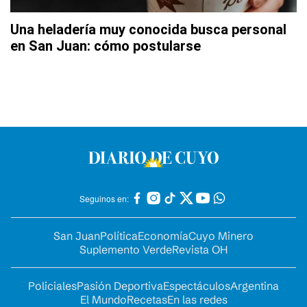
Una heladería muy conocida busca personal
en San Juan: cómo postularse
Seguinos en:
San Juan
Política
Economía
Cuyo Minero
Suplemento Verde
Revista OH
Policiales
Pasión Deportiva
Espectáculos
Argentina
El Mundo
Recetas
En las redes