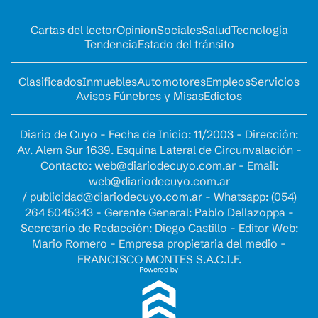
Cartas del lector
Opinion
Sociales
Salud
Tecnología
Tendencia
Estado del tránsito
Clasificados
Inmuebles
Automotores
Empleos
Servicios
Avisos Fúnebres y Misas
Edictos
Diario de Cuyo - Fecha de Inicio: 11/2003 - Dirección:
Av. Alem Sur 1639. Esquina Lateral de Circunvalación -
Contacto:
web@diariodecuyo.com.ar
- Email:
web@diariodecuyo.com.ar
/
publicidad@diariodecuyo.com.ar
-
Whatsapp: (054)
264 5045343 - Gerente General: Pablo Dellazoppa -
Secretario de Redacción: Diego Castillo - Editor Web:
Mario Romero - Empresa propietaria del medio -
FRANCISCO MONTES S.A.C.I.F.