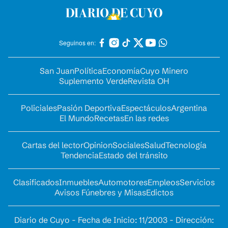
Seguinos en:
San Juan
Política
Economía
Cuyo Minero
Suplemento Verde
Revista OH
Policiales
Pasión Deportiva
Espectáculos
Argentina
El Mundo
Recetas
En las redes
Cartas del lector
Opinion
Sociales
Salud
Tecnología
Tendencia
Estado del tránsito
Clasificados
Inmuebles
Automotores
Empleos
Servicios
Avisos Fúnebres y Misas
Edictos
Diario de Cuyo - Fecha de Inicio: 11/2003 - Dirección: