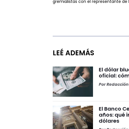
gremialistas con el representante d
LEÉ ADEMÁS
El dólar bl
oficial: có
Por
Redacción 
El Banco Ce
años: qué i
dólares