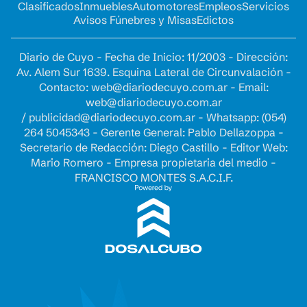
Clasificados
Inmuebles
Automotores
Empleos
Servicios
Avisos Fúnebres y Misas
Edictos
Diario de Cuyo - Fecha de Inicio: 11/2003 - Dirección:
Av. Alem Sur 1639. Esquina Lateral de Circunvalación -
Contacto:
web@diariodecuyo.com.ar
- Email:
web@diariodecuyo.com.ar
/
publicidad@diariodecuyo.com.ar
-
Whatsapp: (054)
264 5045343 - Gerente General: Pablo Dellazoppa -
Secretario de Redacción: Diego Castillo - Editor Web:
Mario Romero - Empresa propietaria del medio -
FRANCISCO MONTES S.A.C.I.F.