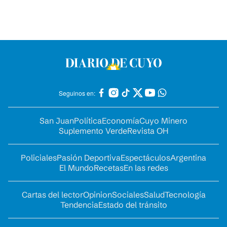
Seguinos en:
San Juan
Política
Economía
Cuyo Minero
Suplemento Verde
Revista OH
Policiales
Pasión Deportiva
Espectáculos
Argentina
El Mundo
Recetas
En las redes
Cartas del lector
Opinion
Sociales
Salud
Tecnología
Tendencia
Estado del tránsito