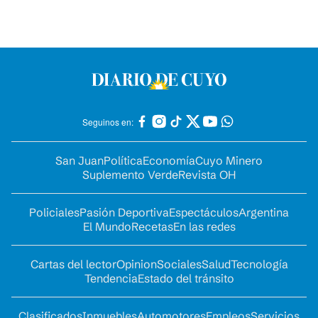
Seguinos en:
San Juan
Política
Economía
Cuyo Minero
Suplemento Verde
Revista OH
Policiales
Pasión Deportiva
Espectáculos
Argentina
El Mundo
Recetas
En las redes
Cartas del lector
Opinion
Sociales
Salud
Tecnología
Tendencia
Estado del tránsito
Clasificados
Inmuebles
Automotores
Empleos
Servicios