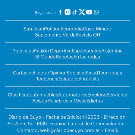
Seguinos en:
San Juan
Política
Economía
Cuyo Minero
Suplemento Verde
Revista OH
Policiales
Pasión Deportiva
Espectáculos
Argentina
El Mundo
Recetas
En las redes
Cartas del lector
Opinion
Sociales
Salud
Tecnología
Tendencia
Estado del tránsito
Clasificados
Inmuebles
Automotores
Empleos
Servicios
Avisos Fúnebres y Misas
Edictos
Diario de Cuyo - Fecha de Inicio: 11/2003 - Dirección:
Av. Alem Sur 1639. Esquina Lateral de Circunvalación -
Contacto:
web@diariodecuyo.com.ar
- Email: