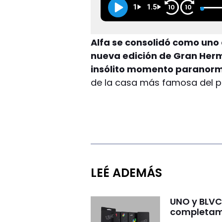
1
1.5
10
10
Alfa se consolidó como uno
nueva edición de Gran Her
insólito momento paranor
de la casa más famosa del p
LEÉ ADEMÁS
UNO y BLVCK
completame