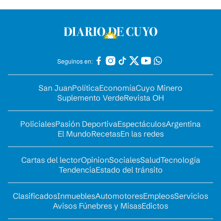
Seguinos en:
San Juan
Política
Economía
Cuyo Minero
Suplemento Verde
Revista OH
Policiales
Pasión Deportiva
Espectáculos
Argentina
El Mundo
Recetas
En las redes
Cartas del lector
Opinion
Sociales
Salud
Tecnología
Tendencia
Estado del tránsito
Clasificados
Inmuebles
Automotores
Empleos
Servicios
Avisos Fúnebres y Misas
Edictos