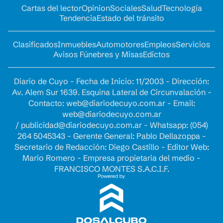
Cartas del lector
Opinion
Sociales
Salud
Tecnología
Tendencia
Estado del tránsito
Clasificados
Inmuebles
Automotores
Empleos
Servicios
Avisos Fúnebres y Misas
Edictos
Diario de Cuyo - Fecha de Inicio: 11/2003 - Dirección:
Av. Alem Sur 1639. Esquina Lateral de Circunvalación -
Contacto:
web@diariodecuyo.com.ar
- Email:
web@diariodecuyo.com.ar
/
publicidad@diariodecuyo.com.ar
-
Whatsapp: (054)
264 5045343 - Gerente General: Pablo Dellazoppa -
Secretario de Redacción: Diego Castillo - Editor Web:
Mario Romero - Empresa propietaria del medio -
FRANCISCO MONTES S.A.C.I.F.