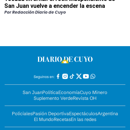
San Juan vuelve a encender la escena
Por
Redacción Diario de Cuyo
Seguinos en:
San Juan
Política
Economía
Cuyo Minero
Suplemento Verde
Revista OH
Policiales
Pasión Deportiva
Espectáculos
Argentina
El Mundo
Recetas
En las redes