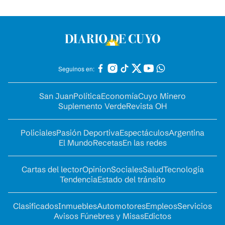
Seguinos en:
San Juan
Política
Economía
Cuyo Minero
Suplemento Verde
Revista OH
Policiales
Pasión Deportiva
Espectáculos
Argentina
El Mundo
Recetas
En las redes
Cartas del lector
Opinion
Sociales
Salud
Tecnología
Tendencia
Estado del tránsito
Clasificados
Inmuebles
Automotores
Empleos
Servicios
Avisos Fúnebres y Misas
Edictos