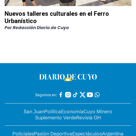
Nuevos talleres culturales en el Ferro
Urbanístico
Por
Redacción Diario de Cuyo
Seguinos en:
San Juan
Política
Economía
Cuyo Minero
Suplemento Verde
Revista OH
Policiales
Pasión Deportiva
Espectáculos
Argentina