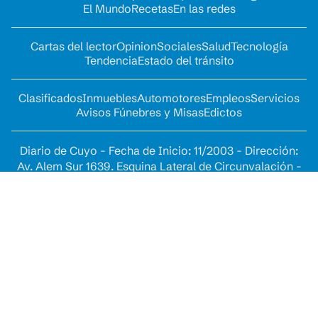
El Mundo
Recetas
En las redes
Cartas del lector
Opinion
Sociales
Salud
Tecnología
Tendencia
Estado del tránsito
Clasificados
Inmuebles
Automotores
Empleos
Servicios
Avisos Fúnebres y Misas
Edictos
Diario de Cuyo - Fecha de Inicio: 11/2003 - Dirección:
Av. Alem Sur 1639. Esquina Lateral de Circunvalación -
Contacto:
web@diariodecuyo.com.ar
- Email:
web@diariodecuyo.com.ar
/
publicidad@diariodecuyo.com.ar
-
Whatsapp: (054)
264 5045343 - Gerente General: Pablo Dellazoppa -
Secretario de Redacción: Diego Castillo - Editor Web:
Mario Romero - Empresa propietaria del medio -
FRANCISCO MONTES S.A.C.I.F.