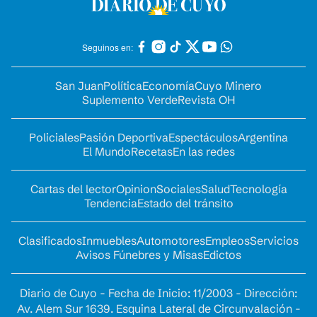
Seguinos en:
San Juan
Política
Economía
Cuyo Minero
Suplemento Verde
Revista OH
Policiales
Pasión Deportiva
Espectáculos
Argentina
El Mundo
Recetas
En las redes
Cartas del lector
Opinion
Sociales
Salud
Tecnología
Tendencia
Estado del tránsito
Clasificados
Inmuebles
Automotores
Empleos
Servicios
Avisos Fúnebres y Misas
Edictos
Diario de Cuyo - Fecha de Inicio: 11/2003 - Dirección:
Av. Alem Sur 1639. Esquina Lateral de Circunvalación -