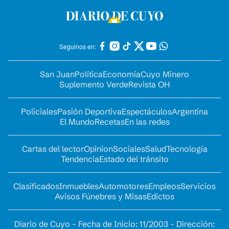
Seguinos en:
San Juan
Política
Economía
Cuyo Minero
Suplemento Verde
Revista OH
Policiales
Pasión Deportiva
Espectáculos
Argentina
El Mundo
Recetas
En las redes
Cartas del lector
Opinion
Sociales
Salud
Tecnología
Tendencia
Estado del tránsito
Clasificados
Inmuebles
Automotores
Empleos
Servicios
Avisos Fúnebres y Misas
Edictos
Diario de Cuyo - Fecha de Inicio: 11/2003 - Dirección: