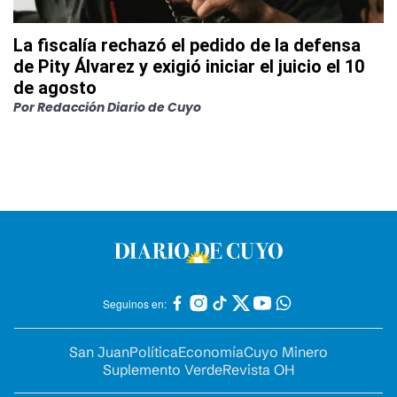
La fiscalía rechazó el pedido de la defensa
de Pity Álvarez y exigió iniciar el juicio el 10
de agosto
Por
Redacción Diario de Cuyo
Seguinos en:
San Juan
Política
Economía
Cuyo Minero
Suplemento Verde
Revista OH