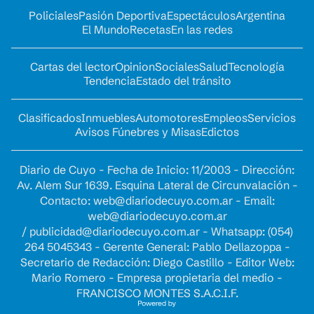
Policiales
Pasión Deportiva
Espectáculos
Argentina
El Mundo
Recetas
En las redes
Cartas del lector
Opinion
Sociales
Salud
Tecnología
Tendencia
Estado del tránsito
Clasificados
Inmuebles
Automotores
Empleos
Servicios
Avisos Fúnebres y Misas
Edictos
Diario de Cuyo - Fecha de Inicio: 11/2003 - Dirección:
Av. Alem Sur 1639. Esquina Lateral de Circunvalación -
Contacto:
web@diariodecuyo.com.ar
- Email:
web@diariodecuyo.com.ar
/
publicidad@diariodecuyo.com.ar
-
Whatsapp: (054)
264 5045343 - Gerente General: Pablo Dellazoppa -
Secretario de Redacción: Diego Castillo - Editor Web:
Mario Romero - Empresa propietaria del medio -
FRANCISCO MONTES S.A.C.I.F.