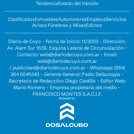
Tendencia
Estado del tránsito
Clasificados
Inmuebles
Automotores
Empleos
Servicios
Avisos Fúnebres y Misas
Edictos
Diario de Cuyo - Fecha de Inicio: 11/2003 - Dirección:
Av. Alem Sur 1639. Esquina Lateral de Circunvalación -
Contacto:
web@diariodecuyo.com.ar
- Email:
web@diariodecuyo.com.ar
/
publicidad@diariodecuyo.com.ar
-
Whatsapp: (054)
264 5045343 - Gerente General: Pablo Dellazoppa -
Secretario de Redacción: Diego Castillo - Editor Web:
Mario Romero - Empresa propietaria del medio -
FRANCISCO MONTES S.A.C.I.F.