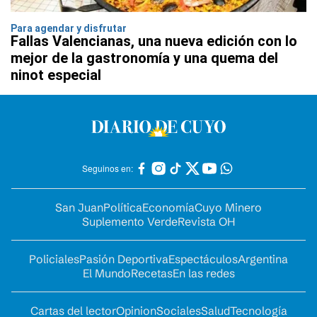
Para agendar y disfrutar
Fallas Valencianas, una nueva edición con lo
mejor de la gastronomía y una quema del
ninot especial
Seguinos en:
San Juan
Política
Economía
Cuyo Minero
Suplemento Verde
Revista OH
Policiales
Pasión Deportiva
Espectáculos
Argentina
El Mundo
Recetas
En las redes
Cartas del lector
Opinion
Sociales
Salud
Tecnología