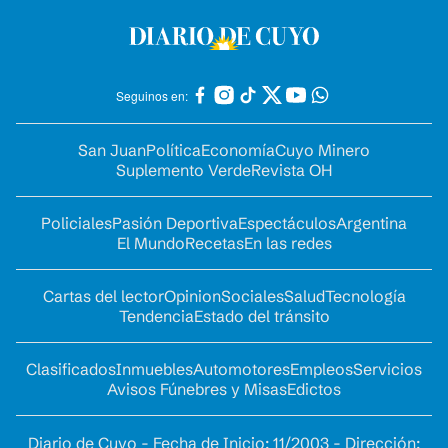
Seguinos en:
San Juan
Política
Economía
Cuyo Minero
Suplemento Verde
Revista OH
Policiales
Pasión Deportiva
Espectáculos
Argentina
El Mundo
Recetas
En las redes
Cartas del lector
Opinion
Sociales
Salud
Tecnología
Tendencia
Estado del tránsito
Clasificados
Inmuebles
Automotores
Empleos
Servicios
Avisos Fúnebres y Misas
Edictos
Diario de Cuyo - Fecha de Inicio: 11/2003 - Dirección: