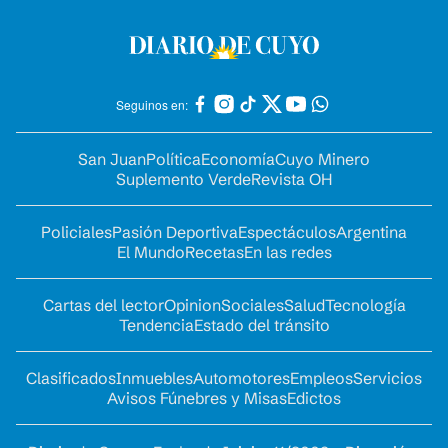
Seguinos en:
San Juan
Política
Economía
Cuyo Minero
Suplemento Verde
Revista OH
Policiales
Pasión Deportiva
Espectáculos
Argentina
El Mundo
Recetas
En las redes
Cartas del lector
Opinion
Sociales
Salud
Tecnología
Tendencia
Estado del tránsito
Clasificados
Inmuebles
Automotores
Empleos
Servicios
Avisos Fúnebres y Misas
Edictos