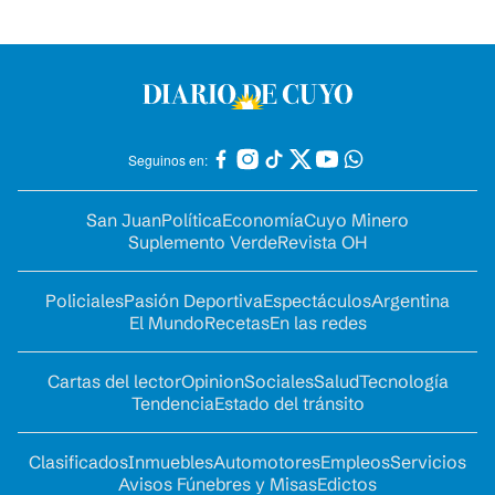
Seguinos en:
San Juan
Política
Economía
Cuyo Minero
Suplemento Verde
Revista OH
Policiales
Pasión Deportiva
Espectáculos
Argentina
El Mundo
Recetas
En las redes
Cartas del lector
Opinion
Sociales
Salud
Tecnología
Tendencia
Estado del tránsito
Clasificados
Inmuebles
Automotores
Empleos
Servicios
Avisos Fúnebres y Misas
Edictos