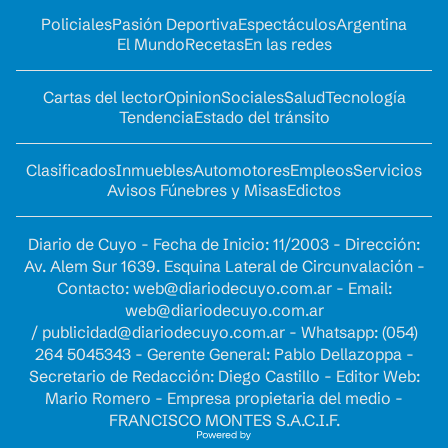
Policiales
Pasión Deportiva
Espectáculos
Argentina
El Mundo
Recetas
En las redes
Cartas del lector
Opinion
Sociales
Salud
Tecnología
Tendencia
Estado del tránsito
Clasificados
Inmuebles
Automotores
Empleos
Servicios
Avisos Fúnebres y Misas
Edictos
Diario de Cuyo - Fecha de Inicio: 11/2003 - Dirección:
Av. Alem Sur 1639. Esquina Lateral de Circunvalación -
Contacto:
web@diariodecuyo.com.ar
- Email:
web@diariodecuyo.com.ar
/
publicidad@diariodecuyo.com.ar
-
Whatsapp: (054)
264 5045343 - Gerente General: Pablo Dellazoppa -
Secretario de Redacción: Diego Castillo - Editor Web:
Mario Romero - Empresa propietaria del medio -
FRANCISCO MONTES S.A.C.I.F.