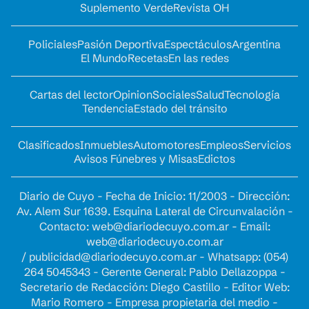
Suplemento Verde
Revista OH
Policiales
Pasión Deportiva
Espectáculos
Argentina
El Mundo
Recetas
En las redes
Cartas del lector
Opinion
Sociales
Salud
Tecnología
Tendencia
Estado del tránsito
Clasificados
Inmuebles
Automotores
Empleos
Servicios
Avisos Fúnebres y Misas
Edictos
Diario de Cuyo - Fecha de Inicio: 11/2003 - Dirección:
Av. Alem Sur 1639. Esquina Lateral de Circunvalación -
Contacto:
web@diariodecuyo.com.ar
- Email:
web@diariodecuyo.com.ar
/
publicidad@diariodecuyo.com.ar
-
Whatsapp: (054)
264 5045343 - Gerente General: Pablo Dellazoppa -
Secretario de Redacción: Diego Castillo - Editor Web:
Mario Romero - Empresa propietaria del medio -