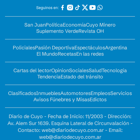
Seguinos en:
San Juan
Política
Economía
Cuyo Minero
Suplemento Verde
Revista OH
Policiales
Pasión Deportiva
Espectáculos
Argentina
El Mundo
Recetas
En las redes
Cartas del lector
Opinion
Sociales
Salud
Tecnología
Tendencia
Estado del tránsito
Clasificados
Inmuebles
Automotores
Empleos
Servicios
Avisos Fúnebres y Misas
Edictos
Diario de Cuyo - Fecha de Inicio: 11/2003 - Dirección:
Av. Alem Sur 1639. Esquina Lateral de Circunvalación -
Contacto:
web@diariodecuyo.com.ar
- Email:
web@diariodecuyo.com.ar