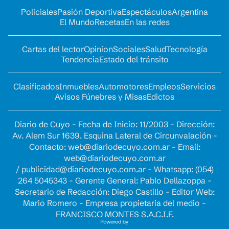
Policiales
Pasión Deportiva
Espectáculos
Argentina
El Mundo
Recetas
En las redes
Cartas del lector
Opinion
Sociales
Salud
Tecnología
Tendencia
Estado del tránsito
Clasificados
Inmuebles
Automotores
Empleos
Servicios
Avisos Fúnebres y Misas
Edictos
Diario de Cuyo - Fecha de Inicio: 11/2003 - Dirección:
Av. Alem Sur 1639. Esquina Lateral de Circunvalación -
Contacto:
web@diariodecuyo.com.ar
- Email:
web@diariodecuyo.com.ar
/
publicidad@diariodecuyo.com.ar
-
Whatsapp: (054)
264 5045343 - Gerente General: Pablo Dellazoppa -
Secretario de Redacción: Diego Castillo - Editor Web:
Mario Romero - Empresa propietaria del medio -
FRANCISCO MONTES S.A.C.I.F.