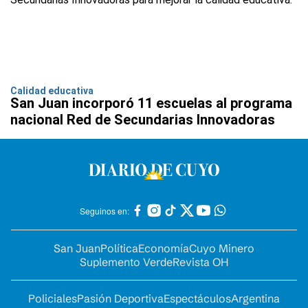
Calidad educativa
San Juan incorporó 11 escuelas al programa
nacional Red de Secundarias Innovadoras
Seguinos en:
San Juan
Política
Economía
Cuyo Minero
Suplemento Verde
Revista OH
Policiales
Pasión Deportiva
Espectáculos
Argentina