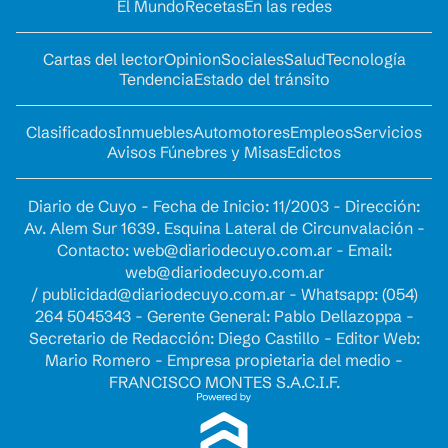
El Mundo
Recetas
En las redes
Cartas del lector
Opinion
Sociales
Salud
Tecnología
Tendencia
Estado del tránsito
Clasificados
Inmuebles
Automotores
Empleos
Servicios
Avisos Fúnebres y Misas
Edictos
Diario de Cuyo - Fecha de Inicio: 11/2003 - Dirección:
Av. Alem Sur 1639. Esquina Lateral de Circunvalación -
Contacto:
web@diariodecuyo.com.ar
- Email:
web@diariodecuyo.com.ar
/
publicidad@diariodecuyo.com.ar
-
Whatsapp: (054)
264 5045343 - Gerente General: Pablo Dellazoppa -
Secretario de Redacción: Diego Castillo - Editor Web:
Mario Romero - Empresa propietaria del medio -
FRANCISCO MONTES S.A.C.I.F.