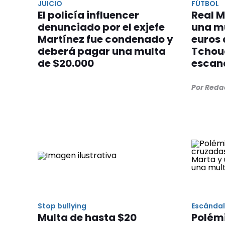
JUICIO
FÚTBOL
El policía influencer
Real M
denunciado por el exjefe
una m
Martínez fue condenado y
euros 
deberá pagar una multa
Tchou
de $20.000
escan
Por Reda
Stop bullying
Escánda
Multa de hasta $20
Polémi