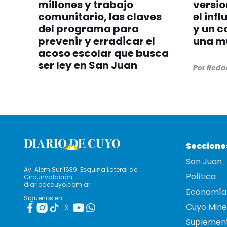
millones y trabajo
versio
comunitario, las claves
el inf
del programa para
y un c
prevenir y erradicar el
una m
acoso escolar que busca
ser ley en San Juan
Por Reda
Seccione
San Juan
Av. Alem Sur 1639. Esquina Lateral de
Política
Circunvalación
diariodecuyo.com.ar
Economía
Siguenos en:
Cuyo Mine
X
Suplemen