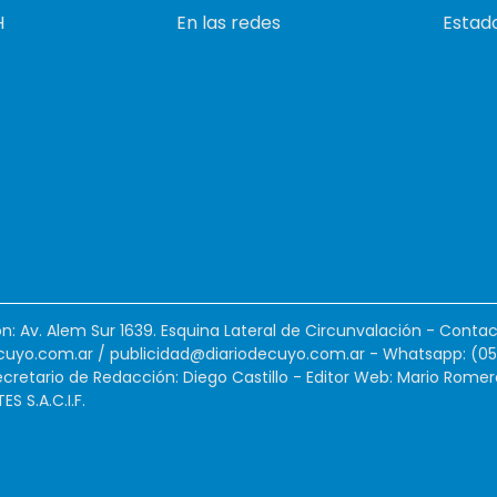
H
En las redes
Estado
ión: Av. Alem Sur 1639. Esquina Lateral de Circunvalación - Contac
cuyo.com.ar
/
publicidad@diariodecuyo.com.ar
-
Whatsapp: (0
cretario de Redacción: Diego Castillo - Editor Web: Mario Romer
 S.A.C.I.F.