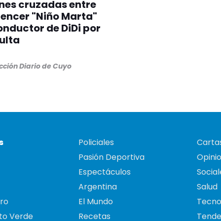
nes cruzadas entre
luencer "Niño Marta"
onductor de DiDi por
ulta
cción Diario de Cuyo
s
Policiales
Cartas
Pasión Deportiva
Opini
Espectáculos
Social
Argentina
Salud
ro
El Mundo
Tecno
to Verde
Recetas
Tende