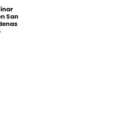
minar
en San
denas
5