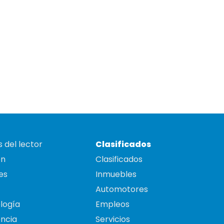
 del lector
Clasificados
on
Clasificados
es
Inmuebles
Automotores
logía
Empleos
ncia
Servicios