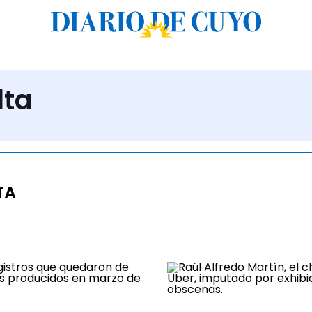
lta
TA