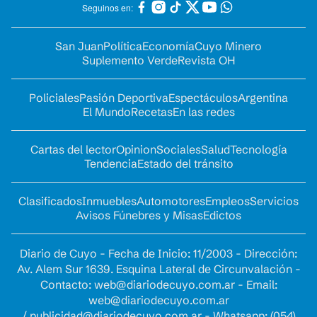
Seguinos en:
San Juan
Política
Economía
Cuyo Minero
Suplemento Verde
Revista OH
Policiales
Pasión Deportiva
Espectáculos
Argentina
El Mundo
Recetas
En las redes
Cartas del lector
Opinion
Sociales
Salud
Tecnología
Tendencia
Estado del tránsito
Clasificados
Inmuebles
Automotores
Empleos
Servicios
Avisos Fúnebres y Misas
Edictos
Diario de Cuyo - Fecha de Inicio: 11/2003 - Dirección:
Av. Alem Sur 1639. Esquina Lateral de Circunvalación -
Contacto:
web@diariodecuyo.com.ar
- Email:
web@diariodecuyo.com.ar
/
publicidad@diariodecuyo.com.ar
-
Whatsapp: (054)