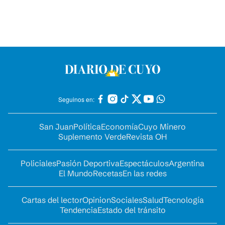
Seguinos en:
San Juan
Política
Economía
Cuyo Minero
Suplemento Verde
Revista OH
Policiales
Pasión Deportiva
Espectáculos
Argentina
El Mundo
Recetas
En las redes
Cartas del lector
Opinion
Sociales
Salud
Tecnología
Tendencia
Estado del tránsito