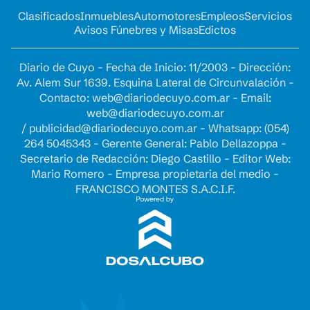
Clasificados
Inmuebles
Automotores
Empleos
Servicios
Avisos Fúnebres y Misas
Edictos
Diario de Cuyo - Fecha de Inicio: 11/2003 - Dirección:
Av. Alem Sur 1639. Esquina Lateral de Circunvalación -
Contacto:
web@diariodecuyo.com.ar
- Email:
web@diariodecuyo.com.ar
/
publicidad@diariodecuyo.com.ar
-
Whatsapp: (054)
264 5045343 - Gerente General: Pablo Dellazoppa -
Secretario de Redacción: Diego Castillo - Editor Web:
Mario Romero - Empresa propietaria del medio -
FRANCISCO MONTES S.A.C.I.F.