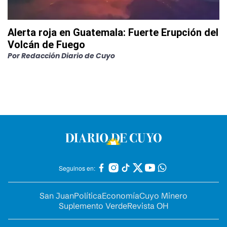
Alerta roja en Guatemala: Fuerte Erupción del
Volcán de Fuego
Por
Redacción Diario de Cuyo
Seguinos en:
San Juan
Política
Economía
Cuyo Minero
Suplemento Verde
Revista OH