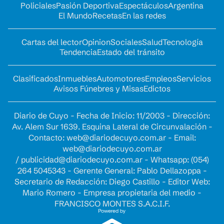
Policiales
Pasión Deportiva
Espectáculos
Argentina
El Mundo
Recetas
En las redes
Cartas del lector
Opinion
Sociales
Salud
Tecnología
Tendencia
Estado del tránsito
Clasificados
Inmuebles
Automotores
Empleos
Servicios
Avisos Fúnebres y Misas
Edictos
Diario de Cuyo - Fecha de Inicio: 11/2003 - Dirección:
Av. Alem Sur 1639. Esquina Lateral de Circunvalación -
Contacto:
web@diariodecuyo.com.ar
- Email:
web@diariodecuyo.com.ar
/
publicidad@diariodecuyo.com.ar
-
Whatsapp: (054)
264 5045343 - Gerente General: Pablo Dellazoppa -
Secretario de Redacción: Diego Castillo - Editor Web:
Mario Romero - Empresa propietaria del medio -
FRANCISCO MONTES S.A.C.I.F.