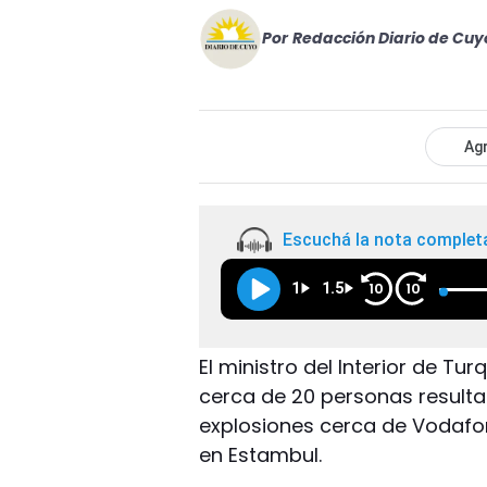
Por
Redacción Diario de Cuy
Agr
Escuchá la nota complet
1
1.5
10
10
El ministro del Interior de Tu
cerca de 20 personas result
explosiones cerca de Vodafon
en Estambul.