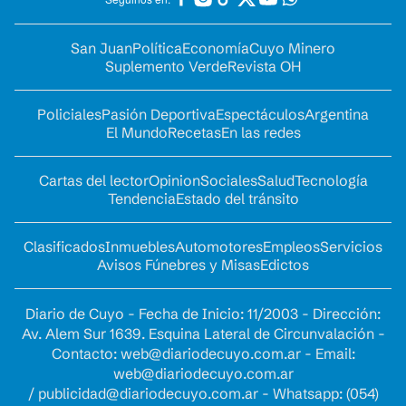
San Juan
Política
Economía
Cuyo Minero
Suplemento Verde
Revista OH
Policiales
Pasión Deportiva
Espectáculos
Argentina
El Mundo
Recetas
En las redes
Cartas del lector
Opinion
Sociales
Salud
Tecnología
Tendencia
Estado del tránsito
Clasificados
Inmuebles
Automotores
Empleos
Servicios
Avisos Fúnebres y Misas
Edictos
Diario de Cuyo - Fecha de Inicio: 11/2003 - Dirección:
Av. Alem Sur 1639. Esquina Lateral de Circunvalación -
Contacto:
web@diariodecuyo.com.ar
- Email:
web@diariodecuyo.com.ar
/
publicidad@diariodecuyo.com.ar
-
Whatsapp: (054)