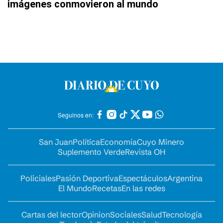
imágenes conmovieron al mundo
Seguinos en:
San Juan
Política
Economía
Cuyo Minero
Suplemento Verde
Revista OH
Policiales
Pasión Deportiva
Espectáculos
Argentina
El Mundo
Recetas
En las redes
Cartas del lector
Opinion
Sociales
Salud
Tecnología