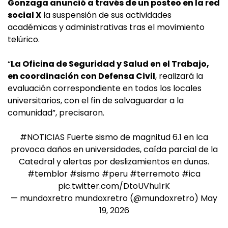
Gonzaga anunció a través de un posteo en la red
social X
la suspensión de sus actividades
académicas y administrativas tras el movimiento
telúrico.
“
La Oficina de Seguridad y Salud en el Trabajo,
en coordinación con Defensa Civil
, realizará la
evaluación correspondiente en todos los locales
universitarios, con el fin de salvaguardar a la
comunidad”, precisaron.
#NOTICIAS
Fuerte sismo de magnitud 6.1 en Ica
provoca daños en universidades, caída parcial de la
Catedral y alertas por deslizamientos en dunas.
#temblor
#sismo
#peru
#terremoto
#ica
pic.twitter.com/DtoUVhu1rK
— mundoxretro mundoxretro (@mundoxretro)
May
19, 2026