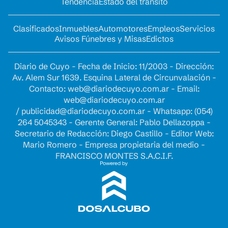
Tendencia
Estado del tránsito
Clasificados
Inmuebles
Automotores
Empleos
Servicios
Avisos Fúnebres y Misas
Edictos
Diario de Cuyo - Fecha de Inicio: 11/2003 - Dirección:
Av. Alem Sur 1639. Esquina Lateral de Circunvalación -
Contacto:
web@diariodecuyo.com.ar
- Email:
web@diariodecuyo.com.ar
/
publicidad@diariodecuyo.com.ar
-
Whatsapp: (054)
264 5045343 - Gerente General: Pablo Dellazoppa -
Secretario de Redacción: Diego Castillo - Editor Web:
Mario Romero - Empresa propietaria del medio -
FRANCISCO MONTES S.A.C.I.F.