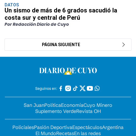
DATOS
Un sismo de más de 6 grados sacudió la
costa sur y central de Perú
Por Redacción Diario de Cuyo
PÁGINA SIGUIENTE
Seguinos en:
San Juan
Política
Economía
Cuyo Minero
Suplemento Verde
Revista OH
Policiales
Pasión Deportiva
Espectáculos
Argentina
El Mundo
Recetas
En las redes