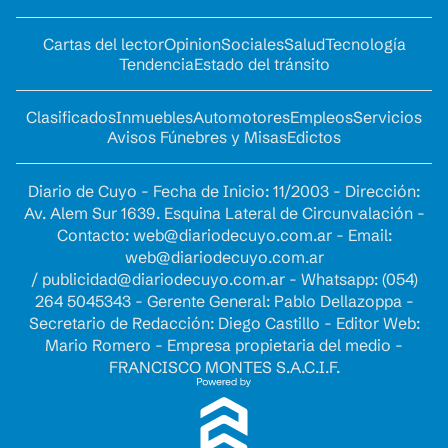
Cartas del lector
Opinion
Sociales
Salud
Tecnología
Tendencia
Estado del tránsito
Clasificados
Inmuebles
Automotores
Empleos
Servicios
Avisos Fúnebres y Misas
Edictos
Diario de Cuyo - Fecha de Inicio: 11/2003 - Dirección:
Av. Alem Sur 1639. Esquina Lateral de Circunvalación -
Contacto:
web@diariodecuyo.com.ar
- Email:
web@diariodecuyo.com.ar
/
publicidad@diariodecuyo.com.ar
-
Whatsapp: (054)
264 5045343 - Gerente General: Pablo Dellazoppa -
Secretario de Redacción: Diego Castillo - Editor Web:
Mario Romero - Empresa propietaria del medio -
FRANCISCO MONTES S.A.C.I.F.