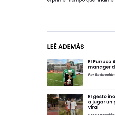
LEÉ ADEMÁS
El Purruco 
manager de
Por
Redacción 
El gesto i
a jugar un 
viral
Por
Redacción 