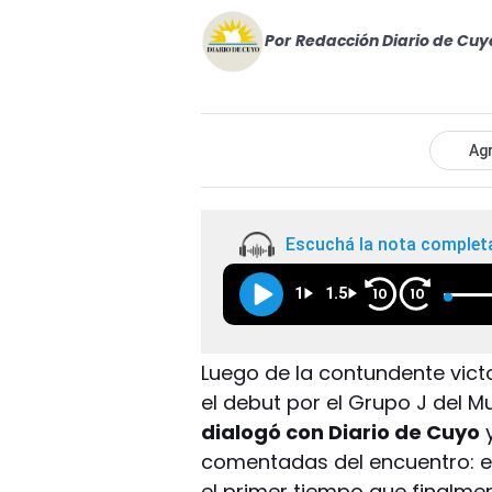
Por
Redacción Diario de Cuy
Agr
Escuchá la nota complet
1
1.5
10
10
Luego de la contundente victo
el debut por el Grupo J del M
dialogó con Diario de Cuyo
y
comentadas del encuentro: el
el primer tiempo que finalmen