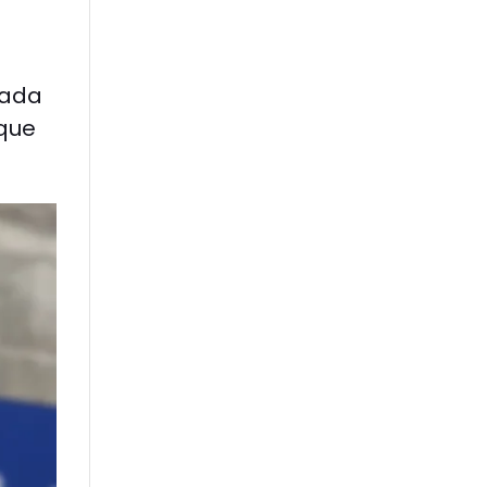
gada
 que