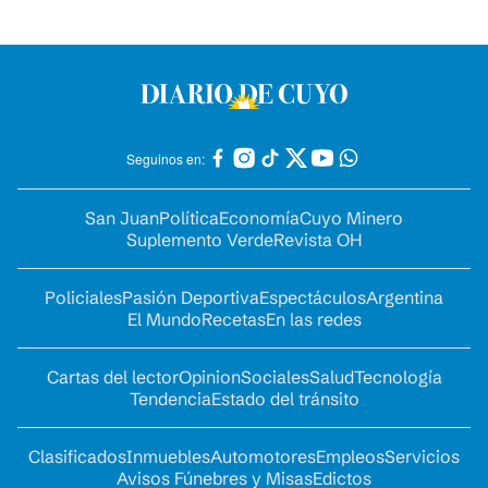
Seguinos en:
San Juan
Política
Economía
Cuyo Minero
Suplemento Verde
Revista OH
Policiales
Pasión Deportiva
Espectáculos
Argentina
El Mundo
Recetas
En las redes
Cartas del lector
Opinion
Sociales
Salud
Tecnología
Tendencia
Estado del tránsito
Clasificados
Inmuebles
Automotores
Empleos
Servicios
Avisos Fúnebres y Misas
Edictos