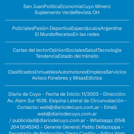
San Juan
Política
Economía
Cuyo Minero
Suplemento Verde
Revista OH
Policiales
Pasión Deportiva
Espectáculos
Argentina
El Mundo
Recetas
En las redes
Cartas del lector
Opinion
Sociales
Salud
Tecnología
Tendencia
Estado del tránsito
Clasificados
Inmuebles
Automotores
Empleos
Servicios
Avisos Fúnebres y Misas
Edictos
Diario de Cuyo - Fecha de Inicio: 11/2003 - Dirección:
Av. Alem Sur 1639. Esquina Lateral de Circunvalación -
Contacto:
web@diariodecuyo.com.ar
- Email:
web@diariodecuyo.com.ar
/
publicidad@diariodecuyo.com.ar
-
Whatsapp: (054)
264 5045343 - Gerente General: Pablo Dellazoppa -
Secretario de Redacción: Diego Castillo - Editor Web: