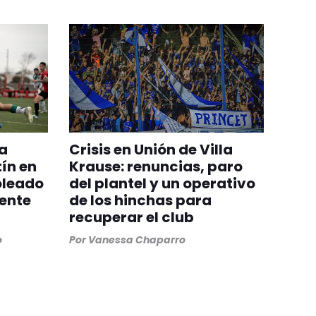
a
Crisis en Unión de Villa
ín en
Krause: renuncias, paro
oleado
del plantel y un operativo
iente
de los hinchas para
recuperar el club
o
Por
Vanessa Chaparro