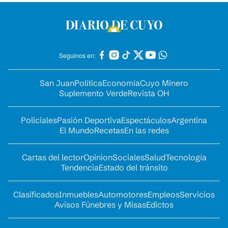
Seguinos en:
San Juan
Política
Economía
Cuyo Minero
Suplemento Verde
Revista OH
Policiales
Pasión Deportiva
Espectáculos
Argentina
El Mundo
Recetas
En las redes
Cartas del lector
Opinion
Sociales
Salud
Tecnología
Tendencia
Estado del tránsito
Clasificados
Inmuebles
Automotores
Empleos
Servicios
Avisos Fúnebres y Misas
Edictos