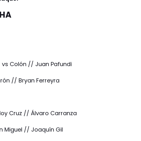
CHA
 vs Colón // Juan Pafundi
orón // Bryan Ferreyra
doy Cruz // Álvaro Carranza
n Miguel // Joaquín Gil