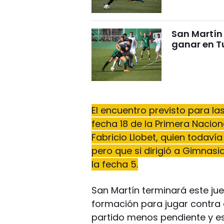
San Martín 
ganar en 
El encuentro previsto para l
fecha 18 de la Primera Nacion
Fabricio Llobet, quien todaví
pero que si dirigió a Gimnasia
la fecha 5.
San Martín terminará este jue
formación para jugar contra 
partido menos pendiente y est