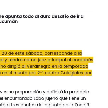
le apunta todo al duro desafío de ir a
Tucumán
as 20 de este sábado, corresponde a la
al y tendrá como juez principal al cordobés
a no dirigió al Verdinegro en la temporada
 en el triunfo por 2-1 contra Colegiales por
ves su preparación y definirá la probable
el encumbrado Lobo jujeño que tiene un
á a tres puntos de la punta de la Zona B.