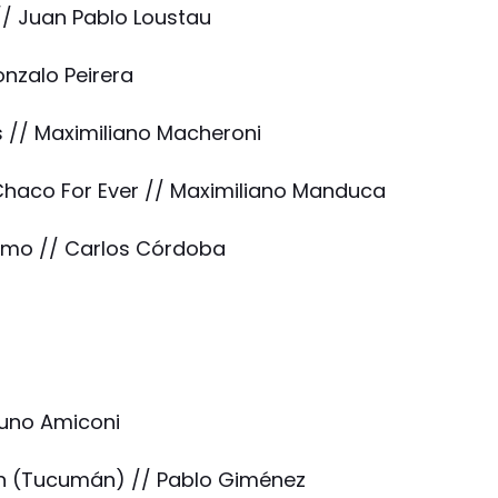
 // Juan Pablo Loustau
onzalo Peirera
es // Maximiliano Macheroni
Chaco For Ever // Maximiliano Manduca
Telmo // Carlos Córdoba
Bruno Amiconi
tín (Tucumán) // Pablo Giménez