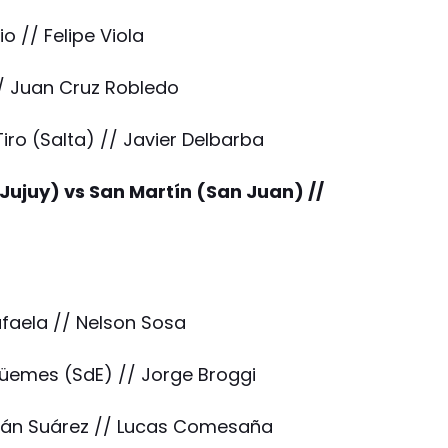
o // Felipe Viola
// Juan Cruz Robledo
iro (Salta) // Javier Delbarba
Jujuy) vs San Martín (San Juan) //
Rafaela // Nelson Sosa
 Güemes (SdE) // Jorge Broggi
istán Suárez // Lucas Comesaña