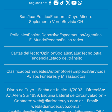
Seguinos en:
San Juan
Política
Economía
Cuyo Minero
Suplemento Verde
Revista OH
Policiales
Pasión Deportiva
Espectáculos
Argentina
El Mundo
Recetas
En las redes
Cartas del lector
Opinion
Sociales
Salud
Tecnología
Tendencia
Estado del tránsito
Clasificados
Inmuebles
Automotores
Empleos
Servicios
Avisos Fúnebres y Misas
Edictos
Diario de Cuyo - Fecha de Inicio: 11/2003 - Dirección:
Av. Alem Sur 1639. Esquina Lateral de Circunvalación -
Contacto:
web@diariodecuyo.com.ar
- Email:
web@diariodecuyo.com.ar
/
publicidad@diariodecuyo.com.ar
-
Whatsapp: (054)