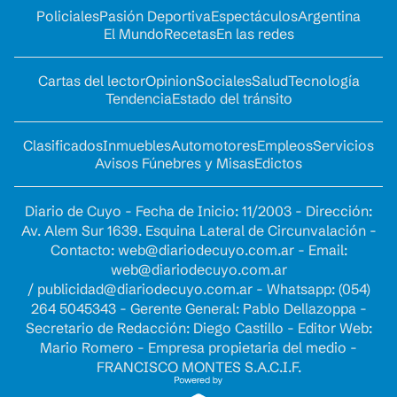
Policiales
Pasión Deportiva
Espectáculos
Argentina
El Mundo
Recetas
En las redes
Cartas del lector
Opinion
Sociales
Salud
Tecnología
Tendencia
Estado del tránsito
Clasificados
Inmuebles
Automotores
Empleos
Servicios
Avisos Fúnebres y Misas
Edictos
Diario de Cuyo - Fecha de Inicio: 11/2003 - Dirección:
Av. Alem Sur 1639. Esquina Lateral de Circunvalación -
Contacto:
web@diariodecuyo.com.ar
- Email:
web@diariodecuyo.com.ar
/
publicidad@diariodecuyo.com.ar
-
Whatsapp: (054)
264 5045343 - Gerente General: Pablo Dellazoppa -
Secretario de Redacción: Diego Castillo - Editor Web:
Mario Romero - Empresa propietaria del medio -
FRANCISCO MONTES S.A.C.I.F.