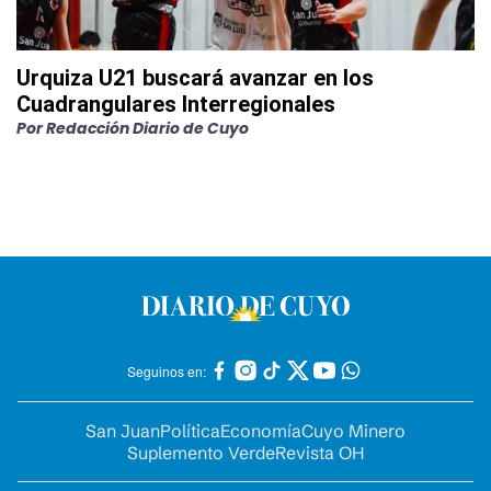
Urquiza U21 buscará avanzar en los
Cuadrangulares Interregionales
Por
Redacción Diario de Cuyo
Seguinos en:
San Juan
Política
Economía
Cuyo Minero
Suplemento Verde
Revista OH