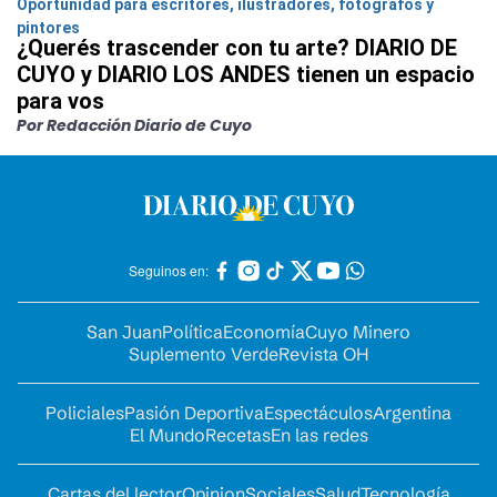
Oportunidad para escritores, ilustradores, fotógrafos y
pintores
¿Querés trascender con tu arte? DIARIO DE
CUYO y DIARIO LOS ANDES tienen un espacio
para vos
Por Redacción Diario de Cuyo
Seguinos en:
San Juan
Política
Economía
Cuyo Minero
Suplemento Verde
Revista OH
Policiales
Pasión Deportiva
Espectáculos
Argentina
El Mundo
Recetas
En las redes
Cartas del lector
Opinion
Sociales
Salud
Tecnología