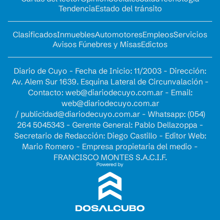
Tendencia
Estado del tránsito
Clasificados
Inmuebles
Automotores
Empleos
Servicios
Avisos Fúnebres y Misas
Edictos
Diario de Cuyo - Fecha de Inicio: 11/2003 - Dirección:
Av. Alem Sur 1639. Esquina Lateral de Circunvalación -
Contacto:
web@diariodecuyo.com.ar
- Email:
web@diariodecuyo.com.ar
/
publicidad@diariodecuyo.com.ar
-
Whatsapp: (054)
264 5045343 - Gerente General: Pablo Dellazoppa -
Secretario de Redacción: Diego Castillo - Editor Web:
Mario Romero - Empresa propietaria del medio -
FRANCISCO MONTES S.A.C.I.F.