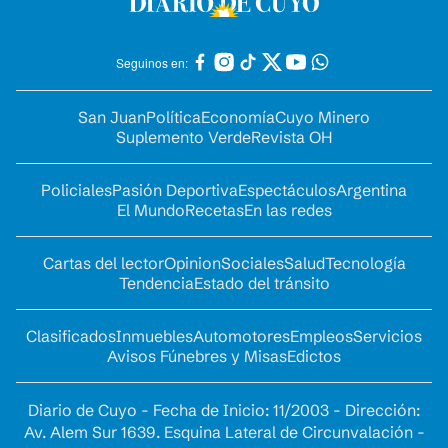
Seguinos en:
San Juan
Política
Economía
Cuyo Minero
Suplemento Verde
Revista OH
Policiales
Pasión Deportiva
Espectáculos
Argentina
El Mundo
Recetas
En las redes
Cartas del lector
Opinion
Sociales
Salud
Tecnología
Tendencia
Estado del tránsito
Clasificados
Inmuebles
Automotores
Empleos
Servicios
Avisos Fúnebres y Misas
Edictos
Diario de Cuyo - Fecha de Inicio: 11/2003 - Dirección:
Av. Alem Sur 1639. Esquina Lateral de Circunvalación -