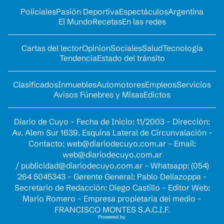
Policiales
Pasión Deportiva
Espectáculos
Argentina
El Mundo
Recetas
En las redes
Cartas del lector
Opinion
Sociales
Salud
Tecnología
Tendencia
Estado del tránsito
Clasificados
Inmuebles
Automotores
Empleos
Servicios
Avisos Fúnebres y Misas
Edictos
Diario de Cuyo - Fecha de Inicio: 11/2003 - Dirección:
Av. Alem Sur 1639. Esquina Lateral de Circunvalación -
Contacto:
web@diariodecuyo.com.ar
- Email:
web@diariodecuyo.com.ar
/
publicidad@diariodecuyo.com.ar
-
Whatsapp: (054)
264 5045343 - Gerente General: Pablo Dellazoppa -
Secretario de Redacción: Diego Castillo - Editor Web:
Mario Romero - Empresa propietaria del medio -
FRANCISCO MONTES S.A.C.I.F.