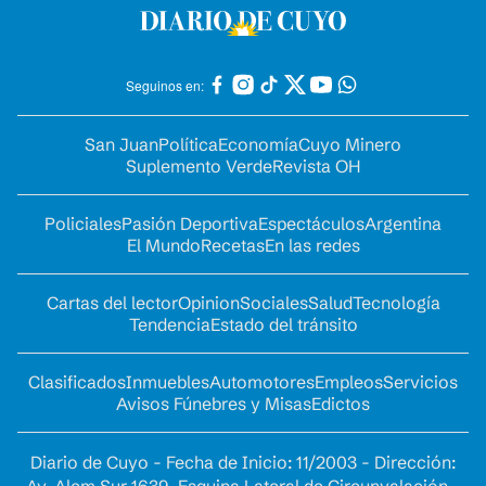
Seguinos en:
San Juan
Política
Economía
Cuyo Minero
Suplemento Verde
Revista OH
Policiales
Pasión Deportiva
Espectáculos
Argentina
El Mundo
Recetas
En las redes
Cartas del lector
Opinion
Sociales
Salud
Tecnología
Tendencia
Estado del tránsito
Clasificados
Inmuebles
Automotores
Empleos
Servicios
Avisos Fúnebres y Misas
Edictos
Diario de Cuyo - Fecha de Inicio: 11/2003 - Dirección: