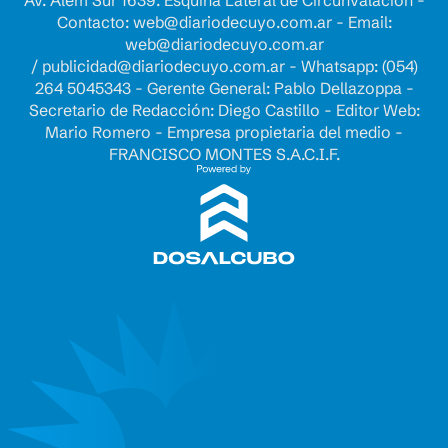
Av. Alem Sur 1639. Esquina Lateral de Circunvalación -
Contacto:
web@diariodecuyo.com.ar
- Email:
web@diariodecuyo.com.ar
/
publicidad@diariodecuyo.com.ar
-
Whatsapp: (054)
264 5045343 - Gerente General: Pablo Dellazoppa -
Secretario de Redacción: Diego Castillo - Editor Web:
Mario Romero - Empresa propietaria del medio -
FRANCISCO MONTES S.A.C.I.F.