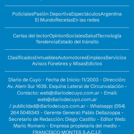
Policiales
Pasión Deportiva
Espectáculos
Argentina
El Mundo
Recetas
En las redes
Cartas del lector
Opinion
Sociales
Salud
Tecnología
Tendencia
Estado del tránsito
Clasificados
Inmuebles
Automotores
Empleos
Servicios
Avisos Fúnebres y Misas
Edictos
Diario de Cuyo - Fecha de Inicio: 11/2003 - Dirección:
Av. Alem Sur 1639. Esquina Lateral de Circunvalación -
Contacto:
web@diariodecuyo.com.ar
- Email:
web@diariodecuyo.com.ar
/
publicidad@diariodecuyo.com.ar
-
Whatsapp: (054)
264 5045343 - Gerente General: Pablo Dellazoppa -
Secretario de Redacción: Diego Castillo - Editor Web:
Mario Romero - Empresa propietaria del medio -
FRANCISCO MONTES S.A.C.I.F.