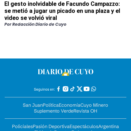
El gesto inolvidable de Facundo Campazzo:
se metió a jugar un picado en una plaza y el
video se volvió viral
Por
Redacción Diario de Cuyo
Seguinos en:
San Juan
Política
Economía
Cuyo Minero
Suplemento Verde
Revista OH
Policiales
Pasión Deportiva
Espectáculos
Argentina