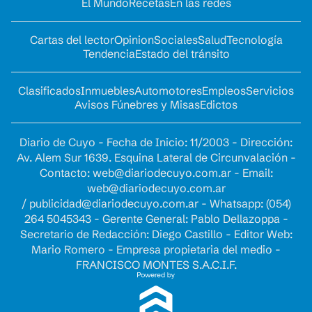
El Mundo
Recetas
En las redes
Cartas del lector
Opinion
Sociales
Salud
Tecnología
Tendencia
Estado del tránsito
Clasificados
Inmuebles
Automotores
Empleos
Servicios
Avisos Fúnebres y Misas
Edictos
Diario de Cuyo - Fecha de Inicio: 11/2003 - Dirección:
Av. Alem Sur 1639. Esquina Lateral de Circunvalación -
Contacto:
web@diariodecuyo.com.ar
- Email:
web@diariodecuyo.com.ar
/
publicidad@diariodecuyo.com.ar
-
Whatsapp: (054)
264 5045343 - Gerente General: Pablo Dellazoppa -
Secretario de Redacción: Diego Castillo - Editor Web:
Mario Romero - Empresa propietaria del medio -
FRANCISCO MONTES S.A.C.I.F.